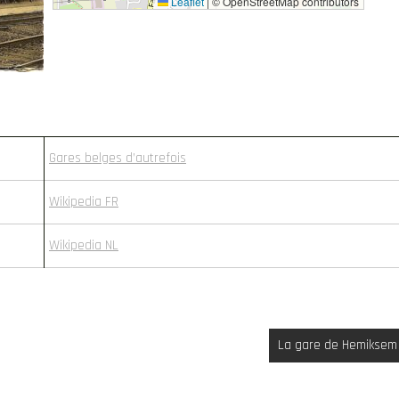
Leaflet
|
© OpenStreetMap contributors
Gares belges d’autrefois
Wikipedia FR
Wikipedia NL
La gare de Hemiksem