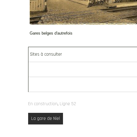
Gares belges d'autrefois
Sites à consulter
En construction
,
Ligne 52
Navigation
La gare de Niel
de
l’article