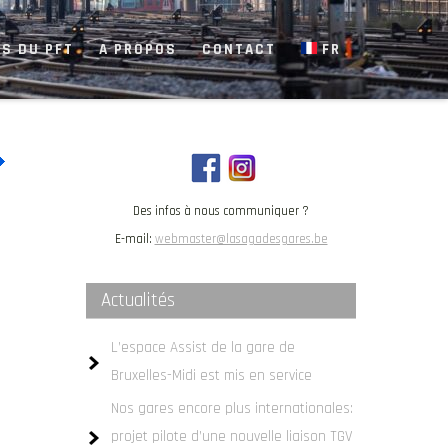
S DU PFT
A PROPOS
CONTACT
FR
Des infos à nous communiquer ?
E-mail:
webmaster@lasagadesgares.be
Actualités
L’espace Assist de la gare de
Bruxelles-Midi est mis en service
Nos gares encore plus internationales:
projet pilote d’une nouvelle liaison TGV