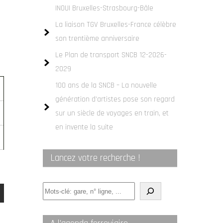
INOUI Bruxelles-Strasbourg-Bâle
La liaison TGV Bruxelles-France célèbre
son trentième anniversaire
Le Plan de transport SNCB 12-2026-
2029
100 ans de la SNCB – La nouvelle
génération d’artistes pose son regard
sur un siècle de voyages en train, et
en invente la suite
Lancez votre recherche !
Quelle
ligne
ou