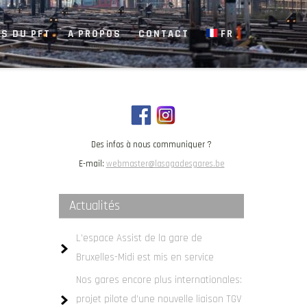
S DU PFT
A PROPOS
CONTACT
FR
Des infos à nous communiquer ?
E-mail:
webmaster@lasagadesgares.be
Actualités
L’espace Assist de la gare de
Bruxelles-Midi est mis en service
Nos gares encore plus internationales:
projet pilote d’une nouvelle liaison TGV