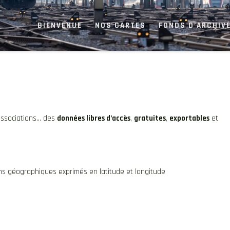
BIENVENUE
NOS CARTES
FONDS D’ARCHIVE
 associations… des
données libres d’accès
,
gratuites
,
exportables
et
s géographiques exprimés en latitude et longitude