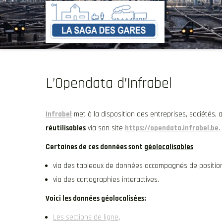
Skip
to
content
L’Opendata d’Infrabel
Infrabel
met à la disposition des entreprises, sociétés,
réutilisables
via son site
https://opendata.infrabel.be
.
Certaines de ces données sont
géolocalisables
:
via des tableaux de données accompagnés de position
via des cartographies interactives.
Voici les données géolocalisées:
Les sections de ligne
,