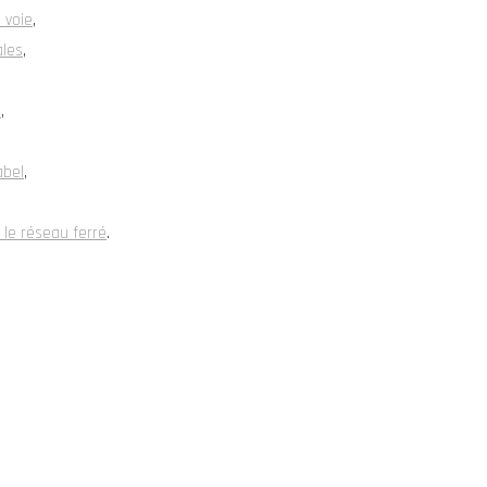
 voie
,
ales
,
u
,
abel
,
 le réseau ferré
.