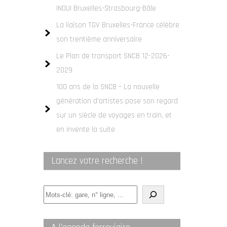
INOUI Bruxelles-Strasbourg-Bâle
La liaison TGV Bruxelles-France célèbre
son trentième anniversaire
Le Plan de transport SNCB 12-2026-
2029
100 ans de la SNCB – La nouvelle
génération d’artistes pose son regard
sur un siècle de voyages en train, et
en invente la suite
Lancez votre recherche !
Quelle
ligne
ou