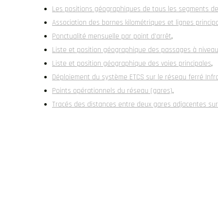
Les positions géographiques de tous les segments de
Association des bornes kilométriques et lignes princip
Ponctualité mensuelle par point d’arrêt
,
Liste et position géographique des passages à nivea
Liste et position géographique des voies principales
,
Déploiement du système ETCS sur le réseau ferré Infr
Points opérationnels du réseau (gares)
,
Tracés des distances entre deux gares adjacentes sur